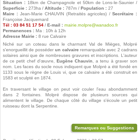
Situation :
18km de Champagnole et 50km de Lons-le-Saunier /
Superficie :
273ha /
Altitude :
787m /
Population :
27
Maire :
Jean-Marie CHAUVIN (Retraités agricoles) /
Secrétaire :
Françoise Jacquemard
Tél : 03 84 51 17 54
/
E-mail :
mairie.molpre@wanadoo.fr
Permanences :
Ma : 10h à 12h
Adresse Mairie :
8 rue Calvaire
Niché sur un coteau dans le charmant Val de Mièges, Molpré
s'enorgueillit de posséder
un calvaire
remarquable avec 2 cadrans
solaires ainsi que de nombreuses gravures et inscriptions. L'auteur
de ce petit chef d'œuvre,
Eugène Chauvin
, a tenu à graver son
nom. Les faces du socle nous indiquent que Molpré a été fondé en
1133 sous le règne de Louis vi, que ce calvaire a été construit en
1583 et sculpté en 1874.
En traversant le village on peut voir couler l'eau abondamment
dans 2 fontaines. Molpré dispose de plusieurs sources qui
alimentent le village. De chaque côté du village s'écoule un petit
ruisseau dont la Serpentine.
Remarques ou Suggestions