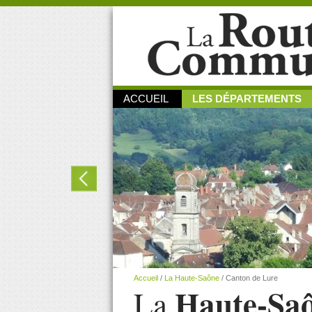
ACCUEIL
LES DÉPARTEMENTS
Accueil
/
La Haute-Saône
/
Canton de Lure
Haute-Sa
La