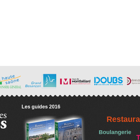
Les guides 2016
Restaura
Boulangerie
T