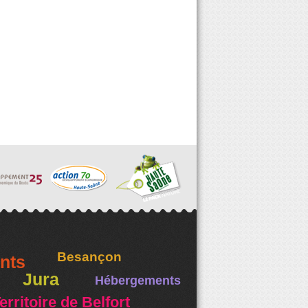
Besançon
nts
Jura
Hébergements
erritoire de Belfort