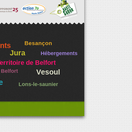
Besançon
nts
Jura
Hébergements
erritoire de Belfort
Belfort
Vesoul
e
Lons-le-saunier