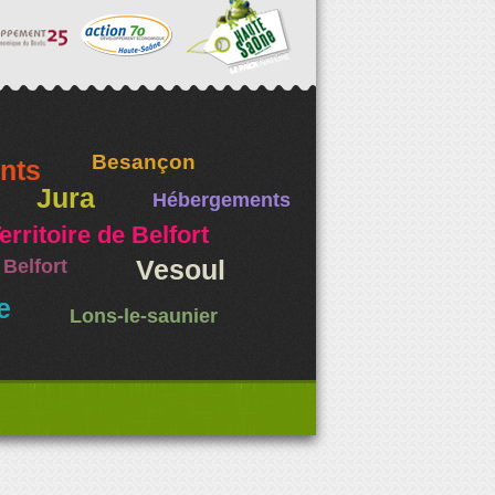
Besançon
nts
Jura
Hébergements
erritoire de Belfort
Belfort
Vesoul
e
Lons-le-saunier