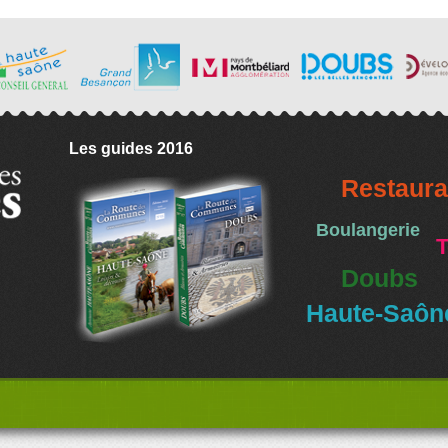
Les guides 2016
Restaura
Boulangerie
T
Doubs
Haute-Saôn