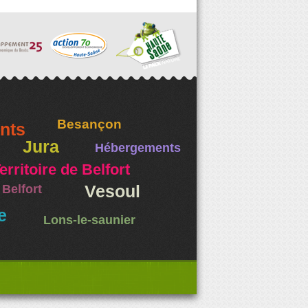
Besançon
nts
Jura
Hébergements
erritoire de Belfort
Belfort
Vesoul
e
Lons-le-saunier