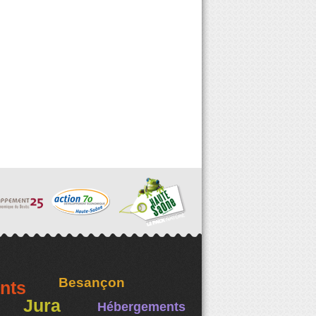
Besançon
nts
Jura
Hébergements