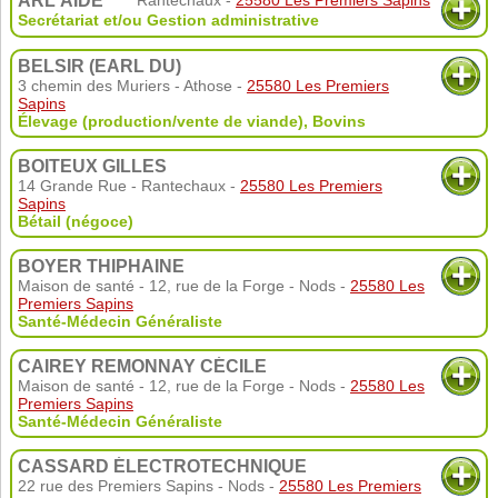
ARL'AIDE
Secrétariat et/ou Gestion administrative
BELSIR (EARL DU)
3 chemin des Muriers - Athose -
25580 Les Premiers
Sapins
Élevage (production/vente de viande)
,
Bovins
BOITEUX GILLES
14 Grande Rue - Rantechaux -
25580 Les Premiers
Sapins
Bétail (négoce)
BOYER THIPHAINE
Maison de santé - 12, rue de la Forge - Nods -
25580 Les
Premiers Sapins
Santé-Médecin Généraliste
CAIREY REMONNAY CÉCILE
Maison de santé - 12, rue de la Forge - Nods -
25580 Les
Premiers Sapins
Santé-Médecin Généraliste
CASSARD ÉLECTROTECHNIQUE
22 rue des Premiers Sapins - Nods -
25580 Les Premiers