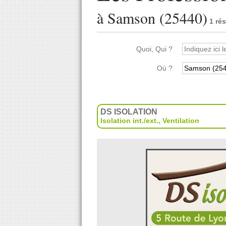
à Samson (25440)
1 rés
Quoi, Qui ?
Où ?
DS ISOLATION
Isolation int./ext.
,
Ventilation