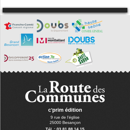
c'prim édition
9 rue de l'église
25000 Besançon
Tél. : 03 81 88 14 15